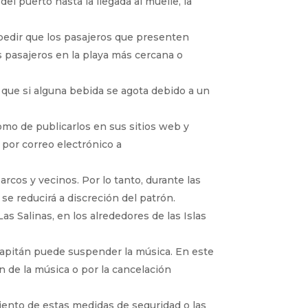
el puerto hasta la llegada al muelle, la
ir que los pasajeros que presenten
 pasajeros en la playa más cercana o
que si alguna bebida se agota debido a un
como de publicarlos en sus sitios web y
por correo electrónico a
arcos y vecinos. Por lo tanto, durante las
 se reducirá a discreción del patrón.
s Salinas, en los alrededores de las Islas
 capitán puede suspender la música. En este
 de la música o por la cancelación
iento de estas medidas de seguridad o las