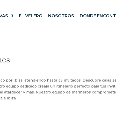
VAS
EL VELERO
NOSOTROS
DONDE ENCON
nes
co por Ibiza, atendiendo hasta 35 invitados. Descubre calas s
ro equipo dedicado creará un itinerario perfecto para tus inv
s al atardecer y más. Nuestro equipo de marineros comprometid
a a Ibiza.