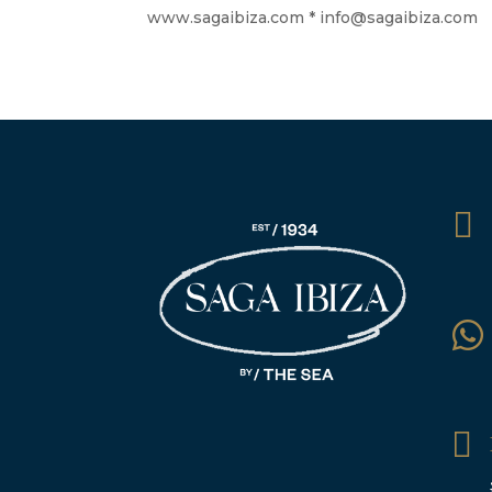
www.sagaibiza.com * info@sagaibiza.com


