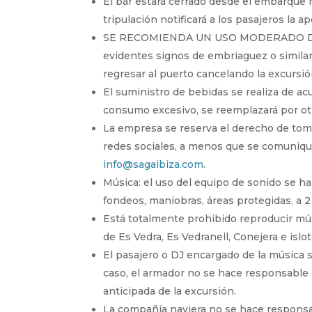
El bar estará cerrado desde el embarque ha
tripulación notificará a los pasajeros la a
SE RECOMIENDA UN USO MODERADO DEL AL
evidentes signos de embriaguez o simila
regresar al puerto cancelando la excursió
El suministro de bebidas se realiza de a
consumo excesivo, se reemplazará por ot
La empresa se reserva el derecho de tomar
redes sociales, a menos que se comunique
info@sagaibiza.com
.
Música: el uso del equipo de sonido se har
fondeos, maniobras, áreas protegidas, a 2 
Está totalmente prohibido reproducir músi
de Es Vedra, Es Vedranell, Conejera e islo
El pasajero o DJ encargado de la música 
caso, el armador no se hace responsable 
anticipada de la excursión.
La compañía naviera no se hace responsab