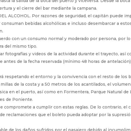
sta la salida de la boca del puerto y viceversa. Desde la boca d
pertura y el cierre del bar mediante la campana.
COHOL. Por razones de seguridad, el capitán puede imped
r consuman bebidas alcohólicas e incluso desembarcar a estos
n.
cuerdo con un consumo normal y moderado por persona, por lo 
ra del mismo tipo.
 fotografías y videos de la actividad durante el trayecto, así 
 antes de la fecha reservada (mínimo 48 horas de antelación) 
á respetando el entorno y la convivencia con el resto de los b
millas de la costa y a 50 metros de los acantilados, el volumen
ca en el puerto, así como en Formentera, Parque Natural de La
tes de Poniente.
se compromete a cumplir con estas reglas. De lo contrario, el
de reclamaciones que el boleto pueda adoptar por la supresión
le de los daños sufridos por el pasajero debido al incumplim