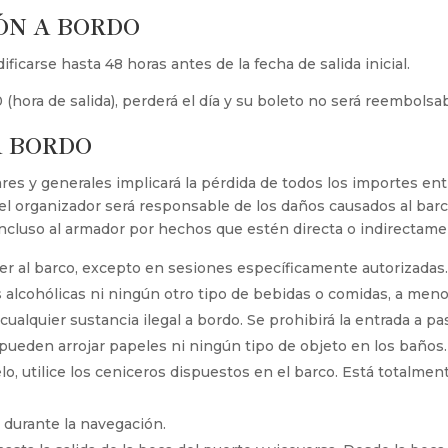
ÓN A BORDO
ficarse hasta 48 horas antes de la fecha de salida inicial.
30 (hora de salida), perderá el día y su boleto no será reembolsab
A BORDO
ares y generales implicará la pérdida de todos los importes en
el organizador será responsable de los daños causados al barc
 incluso al armador por hechos que estén directa o indirectam
r al barco, excepto en sesiones específicamente autorizadas
 alcohólicas ni ningún otro tipo de bebidas o comidas, a me
cualquier sustancia ilegal a bordo. Se prohibirá la entrada a
eden arrojar papeles ni ningún tipo de objeto en los baños. 
uelo, utilice los ceniceros dispuestos en el barco. Está totalme
a durante la navegación.