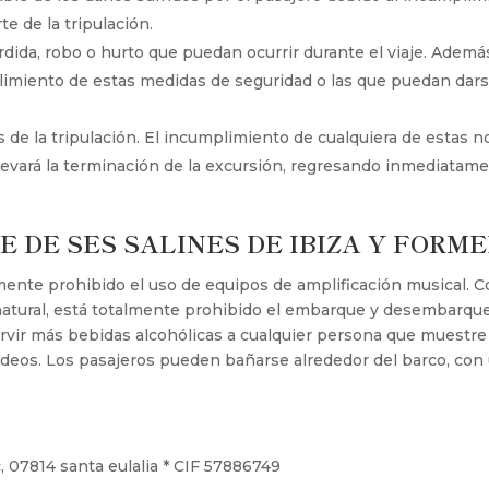
 de la tripulación.
dida, robo o hurto que puedan ocurrir durante el viaje. Ademá
plimiento de estas medidas de seguridad o las que puedan dar
de la tripulación. El incumplimiento de cualquiera de estas n
llevará la terminación de la excursión, regresando inmediatam
E DE SES SALINES DE IBIZA Y FORM
lmente prohibido el uso de equipos de amplificación musical. 
atural, está totalmente prohibido el embarque y desembarque d
servir más bebidas alcohólicas a cualquier persona que muest
ondeos. Los pasajeros pueden bañarse alrededor del barco, co
c, 07814 santa eulalia * CIF 57886749